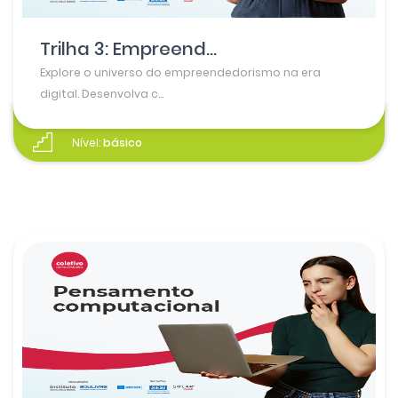
Trilha 3: Empreend...
Explore o universo do empreendedorismo na era
digital. Desenvolva c...
Nível:
básico